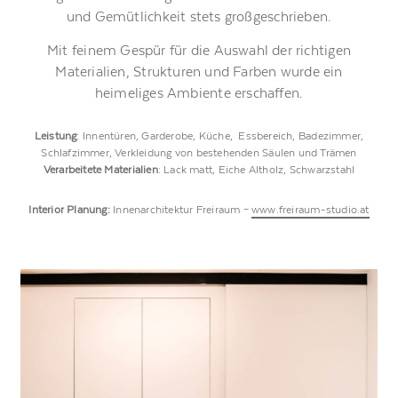
und Gemütlichkeit stets großgeschrieben.
Mit feinem Gespür für die Auswahl der richtigen
Materialien, Strukturen und Farben wurde ein
heimeliges Ambiente erschaffen.
Leistung
:
Innentüren, Garderobe, Küche, Essbereich, Badezimmer,
Schlafzimmer, Verkleidung von bestehenden Säulen und Trämen
Verarbeitete Materialien
: Lack matt, Eiche Altholz, Schwarzstahl
Interior Planung:
Innenarchitektur Freiraum –
www.freiraum-studio.at