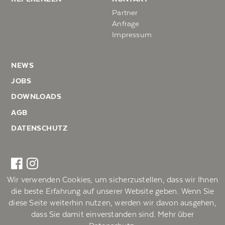
Partner
Anfrage
Impressum
NEWS
JOBS
DOWNLOADS
AGB
DATENSCHUTZ
Wir verwenden Cookies, um sicherzustellen, dass wir Ihnen
ILLMER Holzmanufaktur
die beste Erfahrung auf unserer Website geben. Wenn Sie
Dorf 26, 5452 Pfarrwerfen
diese Seite weiterhin nutzen, werden wir davon ausgehen,
T: +43-6466-432-0
dass Sie damit einverstanden sind. Mehr über
© Copyright 2026