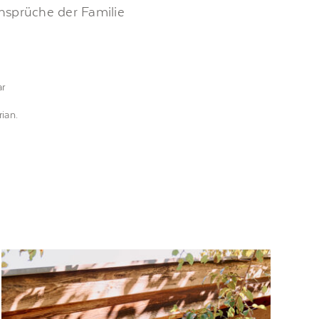
nsprüche der Familie
ar
rian
.