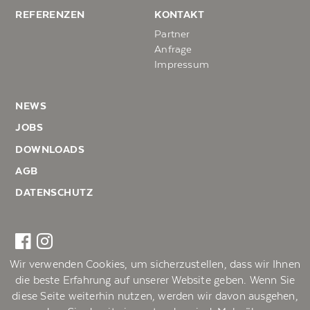
REFERENZEN
KONTAKT
Partner
Anfrage
Impressum
NEWS
JOBS
DOWNLOADS
AGB
DATENSCHUTZ
Wir verwenden Cookies, um sicherzustellen, dass wir Ihnen
ILLMER Holzmanufaktur
die beste Erfahrung auf unserer Website geben. Wenn Sie
Dorf 26, 5452 Pfarrwerfen
diese Seite weiterhin nutzen, werden wir davon ausgehen,
T: +43-6466-432-0